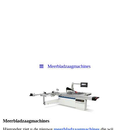
Meerbladzaagmachines
Meerbladzaagmachines
Hieronder ziet u de nieuwe
meerbladzaagmachines
die wij