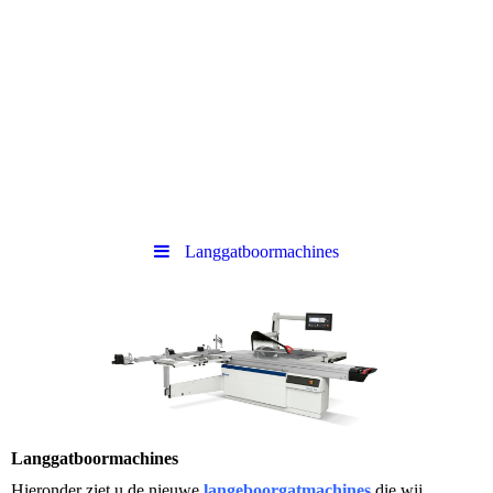
Langgatboormachines
Langgatboormachines
Hieronder ziet u de nieuwe
langeboorgatmachines
die wij