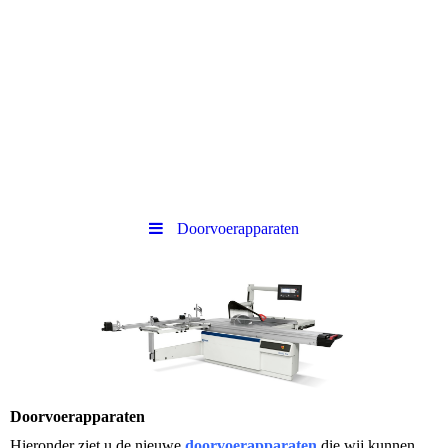
Doorvoerapparaten
Doorvoerapparaten
Hieronder ziet u de nieuwe
doorvoerapparaten
die wij kunnen